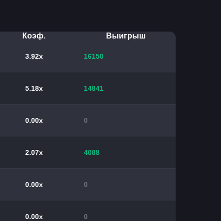
Коэф.
Выигрыш
3.92x
16150
5.18x
14841
0.00x
0
2.07x
4088
0.00x
0
0.00x
0