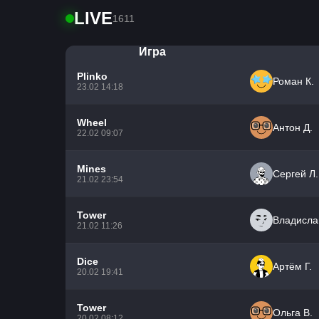
LIVE
1611
Игра
Plinko
Роман К.
23.02 14:18
Wheel
Антон Д.
22.02 09:07
Mines
Сергей Л.
21.02 23:54
Tower
Владисла
21.02 11:26
Dice
Артём Г.
20.02 19:41
Tower
Ольга В.
20.02 08:12