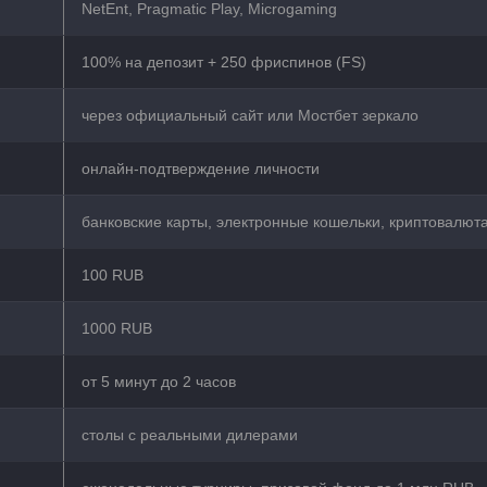
NetEnt, Pragmatic Play, Microgaming
100% на депозит + 250 фриспинов (FS)
через официальный сайт или Мостбет зеркало
онлайн-подтверждение личности
банковские карты, электронные кошельки, криптовалют
100 RUB
1000 RUB
от 5 минут до 2 часов
столы с реальными дилерами