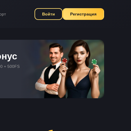
орт
Войти
Регистрация
онус
00 + 500FS