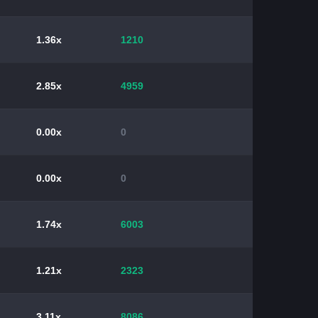
1.36x
1210
2.85x
4959
0.00x
0
0.00x
0
1.74x
6003
1.21x
2323
3.11x
8086