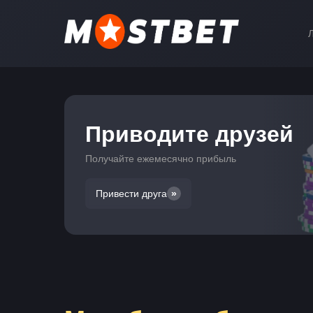
Приводите друзей
Получайте ежемесячно прибыль
Привести друга