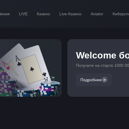
Линия
LIVE
Казино
Live-Казино
Aviator
Киберсп
Welcome б
Получите на старте 1000 0
Подробнее